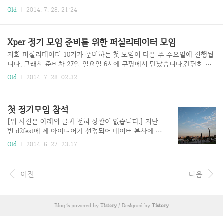
롭고 수준이하의(degenerate) 쉬운거 부터 제일 먼저
만 기록해 두려고 합니다. 나중에 더 찾아보려고요. 1. 객체(Object)는 역
Old
2014. 7. 28. 21:24
한다.- Little golf game : 최소한의 프로덕션 코드로
할(Role)을 가진다. 그리고 역할은 책임(Responsibility)의 집합이다.2.
테스트를 통과해라.- 테..
다른 클래스가 가진 속성으로 판단하지 마라. (캡슐화) -> 내장을 보여주
지 말아라.3. Command Vs Query4. 구현 상속 -> extends -> 복잡해 질
Xper 정기 모임 준비를 위한 퍼실리테이터 모임
수 있다.5. 인터페이스 상속 -> interface -> 진짜 재사용6. Dependency I
njection7. 구현 상세에 빠져서 상위 수준의 설계를 놓치지 말자! PS. 저
저희 퍼실리테이터 10기가 준비하는 첫 모임이 다음 주 수요일에 진행됩
희 팀의 선임 매니저님이 정말 강력추천해주신 책입니다..
니다. 그래서 준비차 27일 일요일 6시에 쿠팡에서 만났습니다.간단히 저
녁을 먹고 여러가지 이슈들을 정리했습니다.첫번째로 참여 인원에 대한
Old
2014. 7. 28. 02:32
이슈들을 정리했습니다. 인기가 너무 많아서 인원을 수용가능 최대 인원
으로 추가 수정하였으며 입금하신 대기자 분들을 참여자로 변경했습니
다.두번째로 회비를 어떻게 사용할지에 대해서 결정하였으며 기념품 제
첫 정기모임 참석
작에 대해서도 논의했습니다.세번째로 앞으로 모임의 주제에 대해서 선
정하였습니다. 이전에 xper에서 진행했던 재미있었던 주제들도 재선정했
[위 사진은 아래의 글과 전혀 상관이 없습니다.] 지난
으며 또 저희 퍼실리테이터 10기가 해보고 싶은 주제도 선정하였습니다.
번 d2fest에 제 아이디어가 선정되어 네이버 본사에 가
저의 경우에는 클린코드, BDD, 코드 가독성 극대화 등의 개발적인 주제
서 d2fest와 요비에 관한 설명을 들으러 간 적이 있습
Old
2014. 6. 27. 23:17
를 많이 제안했습니다. 나..
니다. 그 때는 제가 채수원님의 TDD 책을 조금 맛을 보
던 시절이었습니다. 발표자에 낯익은 이름이 있길래
봤더니 채수원님이셨습니다. 모든 행사가 끝나고 쫓아
이전
다음
가 반가운 마음에 책을 잘 (맛)보고 있으며 혹시 TDD
에 대해서 같이 연구하는 커뮤니티가 있냐고 여쭤보았
습니다. 그래서 저는 Xper에 대해서 알게 되었습니다.
Blog is powered by
Tistory
/ Designed by
Tistory
가입하고 한 동안 눈팅만 하다가 드디어 어제 xper 정
기모임에 참석하게 되었습니다. 도착하니 때마침 채수