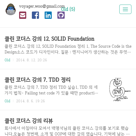
voyager.woo@gmail.com
Old (5)
클린 코더스 강의 12. SOLID Foundation
클린 코더스 강의 12. SOLID Foundation 정리 1. The Source Code is the
Design소스 코드가 디자인이다. 질문 : 엔지니어가 생산하는 것은 무엇인
가?대답 : 엔지니어는 프로덕트를 만들기 위한 문서를 만든다.(Engineers
Old
2014. 8. 12. 20:26
produce documents.) 질문 : 소프트웨어 공학의 결과물은 무엇인가?대답
: 소스코드이다.소스코드는 프로덕트를 만들기 위한 문서(documents)이
며 소스 코드를 빌드해서 실행하는 바이너리 코드가 프로덕트이다. -> 즉
클린 코더스 강의 7. TDD 정리
소스 코드는 설계(Design)이다. 기존의 산업(건물, 회로, 기계 등)에서는
설계 비용이 저렴하며 설계 이후 생산 중에는 수정이 거의 불가능하다. e
클린 코더스 강의 7. TDD 정리 TDD 실습1. TDD 의 세
x) 건물이 지어지고 나서 건물의 외관을 바꾸기 굉장히 어렵다...
가지 법칙- Failing test code 가 있을 때만 production
code를 작성해라.- 실패를 나타낼 수 있는 충분한(적당
Old
2014. 8. 6. 19:26
한) 테스트만 작성해라.- 실패하는 테스트가 있으면 성
공하는 만큼의 production code를 작성하라. 2. TDD
절차A. 실패 테스트 코드 작성 (RED)B. 테스트 코드를
클린 코더스 강의 리뷰
패스하는 코드 작성 (GREEN)C. 리펙토링(중복제거)
(BLUE)D. A, B, C 반복E. 실패를 나타낼 충분한 코드
회사에서 아침마다 모여서 백명석님의 클린 코더스 강의를 보기로 했습
를 작성했다면 종료 3. 원칙 & 팁- 가장 간단하고 흥미
니다.오늘은 첫번째, 소개 및 OOP에 대한 강의 였습니다. 기억에 남는 것