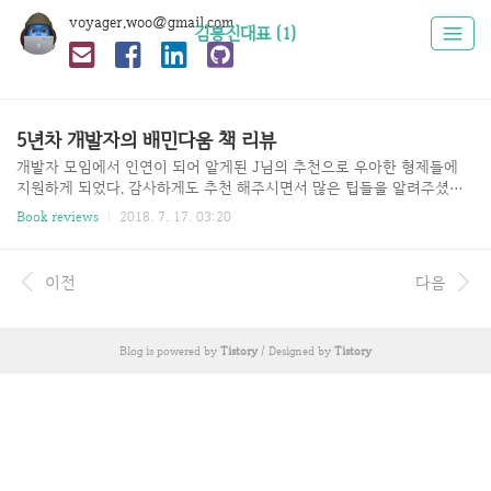
voyager.woo@gmail.com
김봉진대표 (1)
5년차 개발자의 배민다움 책 리뷰
개발자 모임에서 인연이 되어 알게된 J님의 추천으로 우아한 형제들에
지원하게 되었다. 감사하게도 추천 해주시면서 많은 팁들을 알려주셨다.
그중에 하나가 배민다움 책을 읽어보는 것이었다. 이 책은 우아한형제들
Book reviews
2018. 7. 17. 03:20
의 김봉진 대표를 대학 교수가 인터뷰 하면서 대표의 개인적인 경험들과
기업의 마케팅과 브랜딩 그리고 내부 문화에 대해서 이야기하는 책이다.
예전 부터 스타트업에 관심이 많았고 '배달의 민족'에도 관심이 많았기
이전
다음
때문에 재미있게 이 책을 읽을 수 있었다. 사실, 최근 나는 힘들고 고민이
많은 상태였다. 내가 어떤 문제가 있는지 어렴풋이 느끼고 있었었지만 지
쳤기 때문에 에너지가 부족한 상황이었다. 이 책을 통해서 성찰할 수 있
Blog is powered by
Tistory
/ Designed by
Tistory
었고 희망을 느꼈다. 문제의 정의 이 책에서는 문제를 찾는 것과 정의하
는 것에 대해..