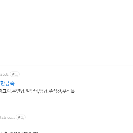
sso3c
광고
대한금속
솔더크림,무연납,일반납,떔납,주석잔,주석볼
tals.com
광고