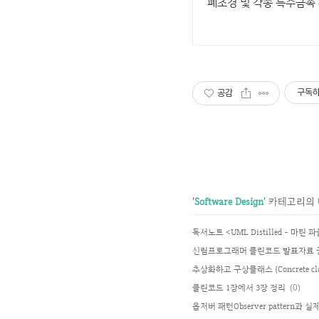
폐초경 및 각종 특수금속
구독
공감
'
Software Design
' 카테고리의
독서노트 <UML Distilled - 마틴 파
신림프로그래머 클린코드 발표자료 
클린코드 1장에서 3장 정리
(0)
옵저버 패턴Observer pattern과 실