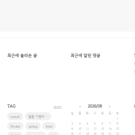
최근에 올라온 글
최근에 달린 댓글
TAG
«
2026/08
»
more
일
월
화
수
목
금
토
ecma6
웹을 지탱하는 기술
1
2
3
4
5
6
7
8
Docker
spring
html
9
10
11
12
13
14
15
16
17
18
19
20
21
22