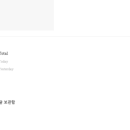
Total
Today
Yesterday
글 보관함