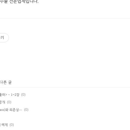
 수출 전문업체입니다.
하기
 다른 글
울러> - 1~2장
(0)
공개
(0)
추상화하고 구상클래스 (Concrete class)와 의존성 제거하기
(0)
제 예제
(0)