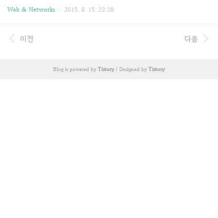
의 공통된 성질, 양식, 규정 혹은 독특한 방식을 가리키는 말. ex) MVC,
Web & Networks
2015. 8. 15. 22:28
파이프 앤 필터터??, 이벤트 시스템- 디자인 패턴 : 마이크로 아키텍처
패턴, 아키텍처 스타일보다 입도(Granularity)가 작은 클래스 등의 설계
양식** 구현에서 추상도를 한단계 올린 것이 아키텍처이고, 아키텍처에
이전
다음
서 추상도를 한단계 더 올린 것이 아키텍처 스타일이다. 추상화 레벨 웹
에서의 예 아키텍처 스타일 REST 아키텍처 브라우저, 서버, 프록시, HTT
P, URI, HTML 구현 Apache, Firefox, chrome REST 는 웹의 아키텍처
Blog is powered by
Tistory
/ Designed by
Tistory
스타일이이다..