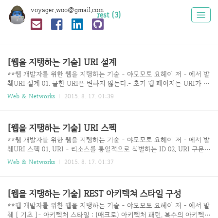
voyager.woo@gmail.com
rest (3)
[웹을 지탱하는 기술] URI 설계
**웹 개발자를 위한 웹을 지탱하는 기술 - 야모모토 요헤이 저 - 에서 발
췌URI 설계 01. 쿨한 URI은 변하지 않는다.- 초기 웹 페이지는 URI가 변
하는 것이 일상다반사였다.- 고생해서 모아둔 링크들이 1년 후에는 절반
Web & Networks
2015. 8. 17. 01:39
이상 연결되지 않았다.- 웹은 리소스에서 다른 리소스로 연결되는 링크
가 있는 하이퍼미디어 시스템이기 때문에 링크가 끊긴다는 것은 큰 문제
이다.- 그래서 팀 버너스-리는 URI는 변하지 않아야한다고 주장했다. 02.
[웹을 지탱하는 기술] URI 스펙
쿨한 URI 만들기1) 프로그래밍 언어나 구현 (프레임워크 등)에 의존적인
확장자와 경로를 포함하지 않는다.ex) http://example.com/cgi-bin/logi
**웹 개발자를 위한 웹을 지탱하는 기술 - 야모모토 요헤이 저 - 에서 발
n.pl - cgi의 쇠퇴- peal 언어로 작성됨. 만약 똑같은 서비스를 다른 언어
췌URI 스펙 01. URI - 리소스를 통일적으로 식별하는 ID 02. URI 구문 (
로 재구현 한다..
RFC 3986 )ex) http: //reimaginer.tistory.com/entry/xper- URI Schem
Web & Networks
2015. 8. 17. 01:37
e : http --> 그 URI가 이용하는 프로토콜- 호스트 명 : reimaginer.tisto
ry.com- 패스 : entry/xper ex) http: //reimaginer:password@www.tist
ory.com:8011/search?keyword=xper&debug=true#n10- URI Scheme :
[웹을 지탱하는 기술] REST 아키텍쳐 스타일 구성
http- 사용자 정보 : reimaginer:password- 호스트 명 : www.tistory.co
m..
**웹 개발자를 위한 웹을 지탱하는 기술 - 야모모토 요헤이 저 - 에서 발
췌 [ 기초 ]- 아키텍처 스타일 : (매크로) 아키텍처 패턴, 복수의 아키텍처