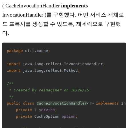
( CacheInvocationHandler
implements
InvocationHandler )를 구현했다. 어떤 서비스 객체로
도 프록시를 생성할 수 있도록, 제네릭으로 구현했
다.
package 
util.cache
;
import 
java.lang.reflect.InvocationHandler
;
import 
java.lang.reflect.Method
;
/**
 * Created by 
reimaginer
 on 10/26/15.
 */
public class 
CacheInvocationHandler
<
T
> 
implements 
Inv
private 
T 
service
;
    private 
CacheOption 
option
;