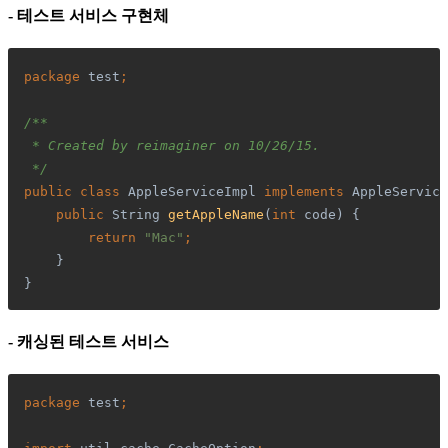
- 테스트 서비스 구현체
package 
test
;
/**
 * Created by 
reimaginer
 on 10/26/15.
 */
public class 
AppleServiceImpl 
implements 
AppleService
public 
String 
getAppleName
(
int 
code) {
return 
"Mac"
;
}
}
- 캐싱된 테스트 서비스
package 
test
;