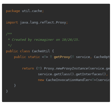
package 
util.cache
;
import 
java.lang.reflect.Proxy
;
/**
 * Created by reimaginer on 10/26/15.
 */
public class 
CacheUtil {
public static 
<
T
> 
T 
getProxy
(
T 
service
, 
CacheOpti
return 
(
T
) Proxy.
newProxyInstance
(service.get
service.getClass().getInterfaces()
,
                new 
CacheInvocationHandler<
T
>(service
}
}