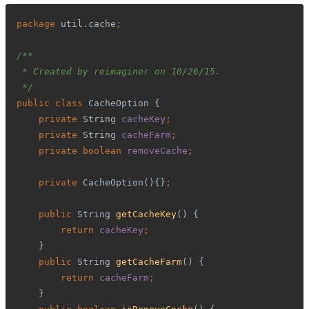
package 
util.cache
;
/**
 * Created by 
reimaginer
 on 10/26/15.
 */
public class 
CacheOption {
private 
String 
cacheKey
;
    private 
String 
cacheFarm
;
    private boolean 
removeCache
;
    private 
CacheOption(){}
;
    public 
String 
getCacheKey
() {
return 
cacheKey
;
}
public 
String 
getCacheFarm
() {
return 
cacheFarm
;
}