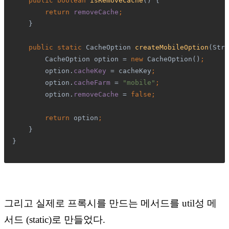
public boolean 
isRemoveCache
() {
return 
removeCache
;
}
public static 
CacheOption 
createMobileOption
(Stri
        CacheOption option = 
new 
CacheOption()
;
option.
cacheKey 
= cacheKey
;
option.
cacheFarm 
= 
"mobile"
;
option.
removeCache 
= 
false;
        return 
option
;
}
}
그리고 실제로 프록시를 만드는 메서드를 util성 메
서드 (static)로 만들었다.