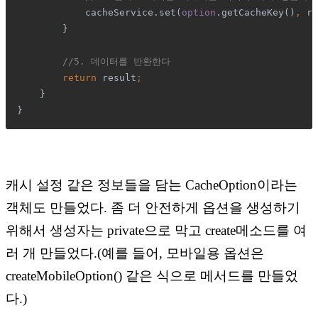
cacheService.set(
option
.getCacheKey()
, 
re
}
//5. 데이터를 반환한다
return 
result
;
}
}
캐시 설정 같은 정보들을 담는 CacheOption이라는
객체도 만들었다. 좀 더 안전하게 옵션을 생성하기
위해서 생성자는 private으로 막고 create메소드를 여
러 개 만들었다.(예를 들어, 모바일용 옵션은
createMobileOption() 같은 식으로 메서드를 만들었
다.)