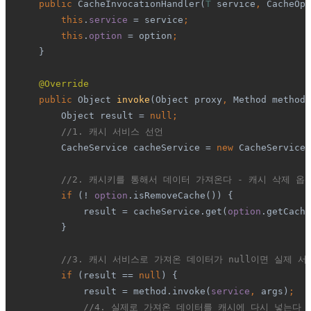
    public 
CacheInvocationHandler(
T 
service
, 
CacheOpt
this
.
service 
= service
;
        this
.
option 
= option
;
}
@Override
public 
Object 
invoke
(Object proxy
, 
Method method
,
        Object result = 
null;
//1. 캐시 서비스 선언
CacheService cacheService = 
new 
CacheServiceI
//2. 캐시키를 통해서 데이터 가져온다 - 캐시 삭제 옵
if 
(! 
option
.isRemoveCache()) {
            result = cacheService.get(
option
.getCache
}
//3. 캐시 서비스로 가져온 데이터가 null이면 실제 
if 
(result == 
null
) {
            result = method.invoke(
service
, 
args)
;
//4. 실제로 가져온 데이터를 캐시에 다시 넣는다