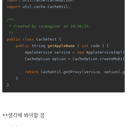
import 
util.cache.CacheOption
;
import 
util.cache.CacheUtil
;
/**
 * Created by 
reimaginer
 on 10/26/15.
 */
public class 
CacheTest {
public 
String 
getAppleName 
( 
int 
code ) {
        AppleService service = 
new 
AppleServiceImpl()
CacheOption option = CacheOption.
createMobile
        return 
CacheUtil.
getProxy
(service
, 
option).ge
}
}
**생각해 봐야할 점