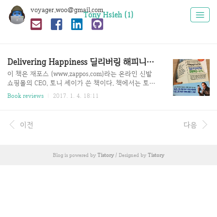
voyager.woo@gmail.com
Tony Hsieh (1)
Delivering Happiness 딜리버링 해피니스 - Zappos CEO 토니 셰이
이 책은 재포스 (www.zappos.com)라는 온라인 신발
쇼핑몰의 CEO, 토니 셰이가 쓴 책이다. 책에서는 토니
가 어떻게 사업가로서 성장했고, 왜 행복한 기업문화
Book reviews
2017. 1. 4. 18:11
를 만들었고, 그 결과 큰 사업적인 성공을 거두었다는
내용을 다루고 있다. 마지막에 토니는 자신의 행복학
에 대해서도 적어두었다.정말로 이 책은 “상사에게 권
이전
다음
하고 싶은 책”이다. 이 책의 주요 요지는 “부하를 행복
하게 해야 회사가 성장한다”이기 때문이다. 정말 다행
인 것은 나의 상사가 되실 분께서 이 책을 추천해주셨
Blog is powered by
Tistory
/ Designed by
Tistory
다는 것이다. 아직 출근도 안 했는데 괜히 뿌듯하다. 행
복을 문화로 만들다 토니 셰이의 개인사가 굉장히 재
미있다. 어릴 적 부터 돈을 벌고 싶어서 작은 사업들을
시작했다. 실패한 것도 많았지만, 학생에게는 짭짤한
소득을 벌었던 사..