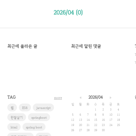
2026/04 (0)
최근에 올라온 글
최근에 달린 댓글
TAG
«
2026/04
»
more
일
월
화
수
목
금
토
웹
ES6
javascript
1
2
3
4
5
6
7
8
9
10
11
한달살기
springboot
12
13
14
15
16
17
18
19
20
21
22
23
24
25
html
spring boot
26
27
28
29
30