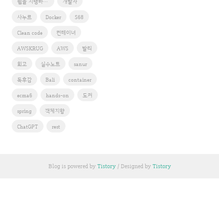
웹을 지탱하는 기술
개발자
사누르
Docker
S68
Clean code
컨테이너
AWSKRUG
AWS
발리
회고
실수노트
sanur
독후감
Bali
container
ecma6
hands-on
도커
spring
객체지향
ChatGPT
rest
Blog is powered by
Tistory
/ Designed by
Tistory