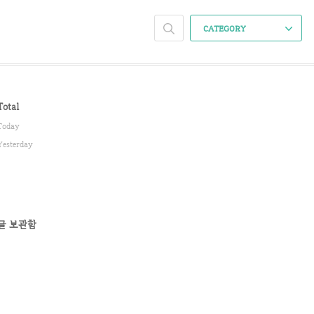
CATEGORY
Total
Today
Yesterday
글 보관함